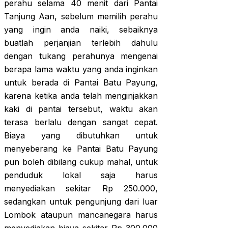
perahu selama 40 menit dari Pantai
Tanjung Aan, sebelum memilih perahu
yang ingin anda naiki, sebaiknya
buatlah perjanjian terlebih dahulu
dengan tukang perahunya mengenai
berapa lama waktu yang anda inginkan
untuk berada di Pantai Batu Payung,
karena ketika anda telah menginjakkan
kaki di pantai tersebut, waktu akan
terasa berlalu dengan sangat cepat.
Biaya yang dibutuhkan untuk
menyeberang ke Pantai Batu Payung
pun boleh dibilang cukup mahal, untuk
penduduk lokal saja harus
menyediakan sekitar Rp 250.000,
sedangkan untuk pengunjung dari luar
Lombok ataupun mancanegara harus