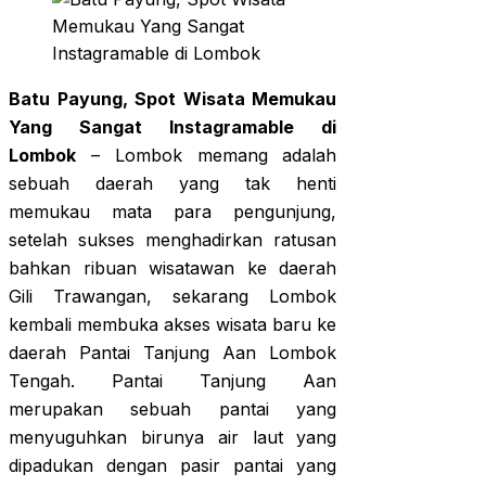
Batu Payung, Spot Wisata Memukau
Yang Sangat Instagramable di
Lombok
– Lombok memang adalah
sebuah daerah yang tak henti
memukau mata para pengunjung,
setelah sukses menghadirkan ratusan
bahkan ribuan wisatawan ke daerah
Gili Trawangan, sekarang Lombok
kembali membuka akses wisata baru ke
daerah Pantai Tanjung Aan Lombok
Tengah. Pantai Tanjung Aan
merupakan sebuah pantai yang
menyuguhkan birunya air laut yang
dipadukan dengan pasir pantai yang