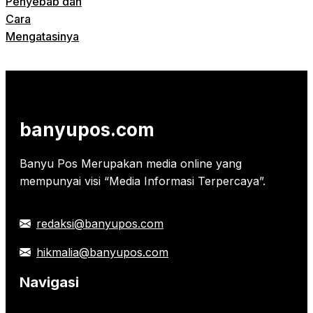
Penyebab dan
Cara
Mengatasinya
banyupos.com
Banyu Pos Merupakan media online yang
mempunyai visi “Media Informasi Terpercaya”.
redaksi@banyupos.com
hikmalia@banyupos.com
Navigasi