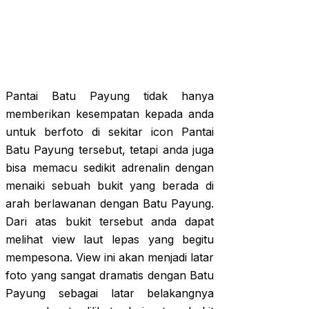
Pantai Batu Payung tidak hanya
memberikan kesempatan kepada anda
untuk berfoto di sekitar icon Pantai
Batu Payung tersebut, tetapi anda juga
bisa memacu sedikit adrenalin dengan
menaiki sebuah bukit yang berada di
arah berlawanan dengan Batu Payung.
Dari atas bukit tersebut anda dapat
melihat view laut lepas yang begitu
mempesona. View ini akan menjadi latar
foto yang sangat dramatis dengan Batu
Payung sebagai latar belakangnya