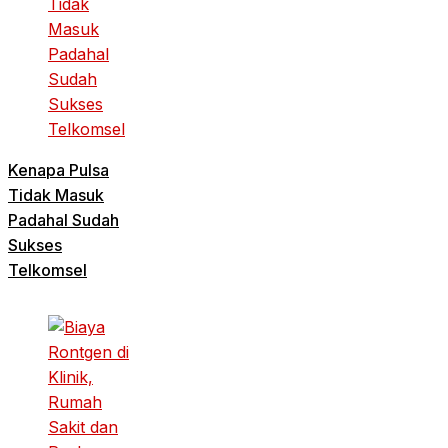
Kenapa Pulsa
Tidak Masuk
Padahal Sudah
Sukses
Telkomsel