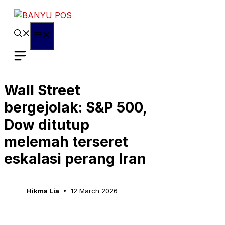
Skip
to
content
Menu
Wall Street
bergejolak: S&P 500,
Dow ditutup
melemah terseret
eskalasi perang Iran
Hikma Lia
12 March 2026