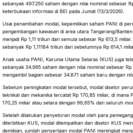
sebanyak 497.250 saham dengan nilai nominal sebesar Rp 4
keterbukaan informasi di BEI pada Jumat (13/3/2026).
Usai penambahan modal, kepemilikan saham PANI di peru
pengembangan kawasan di area utara Tangerang/Banten k
menjadi Rp 1,11 triliun dari semula sebesar Rp 613,5 milia
sebanyak Rp 1,11184 triliun dari sebelumnya Rp 614,1 mili
Anak usaha PANI, Karunia Utama Selaras (KUS) juga te
sebanyak 34.995 saham dengan nilai nominal sebesar Rp 3
mengambil bagian sebesar 34.871 saham baru dengan nila
Sebelum peningkatan modal tersebut, modal disetor peru
teknikal dan mekanika tercatat Rp 170,85 miliar, di mana
170,25 miliar atau setara dengan 99,65% dari seluruh mo
Setelah dilakukan penyetoran modal oleh para pemegan
diterbitkan KUS, modal ditempatkan dan disetor KUS meni
demikian, jumlah penyertaan modal PANI meningkat menjad