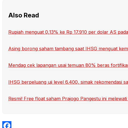
Also Read
Rupiah menguat 0,13% ke Rp 17.910 per dolar AS pada
Asing borong saham tambang saat IHSG menguat kemar
Mendag cek lapangan usai temuan 80% beras fortifikas
IHSG berpeluang uji level 6.400, simak rekomendas
Resmi! Free float saham Prajogo Pangestu ini melewat