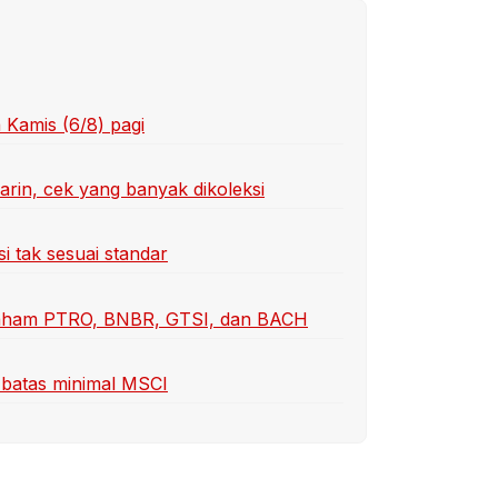
 Kamis (6/8) pagi
in, cek yang banyak dikoleksi
i tak sesuai standar
i saham PTRO, BNBR, GTSI, dan BACH
i batas minimal MSCI