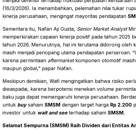
menjadi defensif terhadap fluktuasi penjualan kendaraan 
(16/3/2026). Ia menambahkan, pelemahan nilai tukar rupiah
kinerja perusahaan, mengingat mayoritas pendapatan
SM
Sementara itu, Nafan Aji Gusta,
Senior Market Analyst
Mir
memperkirakan capaian kinerja positif pada tahun 2025 b
tahun 2026. Menurutnya, hal ini terutama didorong oleh
masih menjadi penopang utama pendapatan perseroan. “U
karena permintaan
aftermarket
komponen otomotif masih c
maupun global,” papar Nafan.
Meskipun demikian, Wafi mengingatkan bahwa risiko perl
diwaspadai, karena berpotensi menekan volume permintaan
baku juga dapat memengaruhi kinerja perusahaan. Berda
untuk
buy
saham
SMSM
dengan target harga
Rp 2.200
p
investor untuk
wait and see
terhadap saham
SMSM
.
Selamat Sempurna (SMSM) Raih Dividen dari Entitas An