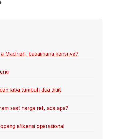
s
ra Madinah, bagaimana kansnya?
tung
an laba tumbuh dua digit
ham saat harga reli, ada apa?
topang efisiensi operasional