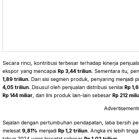
Secara rinci, kontribusi terbesar terhadap kinerja penju
ekspor yang mencapai
Rp 3,44 triliun
. Sementara itu, p
1,89 triliun
. Dari sisi segmen produk, penyaring menjadi 
4,05 triliun
. Disusul oleh penjualan distribusi senilai
Rp 1,6
Rp 144 miliar
, dan lini produk lain-lain sebesar
Rp 212 mili
Advertisement
Sejalan dengan pertumbuhan pendapatan, laba bersih per
melesat
9,81%
menjadi
Rp 1,2 triliun
. Angka ini lebih ting
tahun 2024 yang tercatat sebesar
Rp 1,02 triliun
.