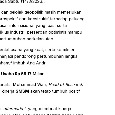
da Sabtu (14/3/2026).
dan gejolak geopolitik masih memerlukan
spektif dan konstruktif terhadap peluang
ar internasional yang luas, serta
lus industri, perseroan optimistis mampu
pertumbuhan berkelanjutan.
mental usaha yang kuat, serta komitmen
s menjadi pendorong pertumbuhan jangka
aham,” imbuh Ang Andri.
Usaha Rp 59,17 Miliar
a analis. Muhammad Wafi,
Head of Research
 kinerja
SMSM
akan tetap tumbuh positif
ar
aftermarket
, yang membuat kinerja