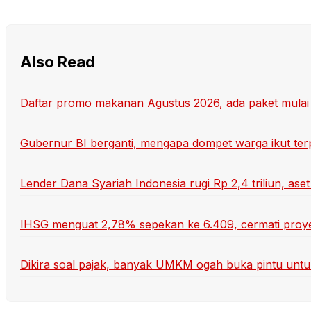
Also Read
Daftar promo makanan Agustus 2026, ada paket mulai
Gubernur BI berganti, mengapa dompet warga ikut te
Lender Dana Syariah Indonesia rugi Rp 2,4 triliun, aset 
IHSG menguat 2,78% sepekan ke 6.409, cermati proye
Dikira soal pajak, banyak UMKM ogah buka pintu unt