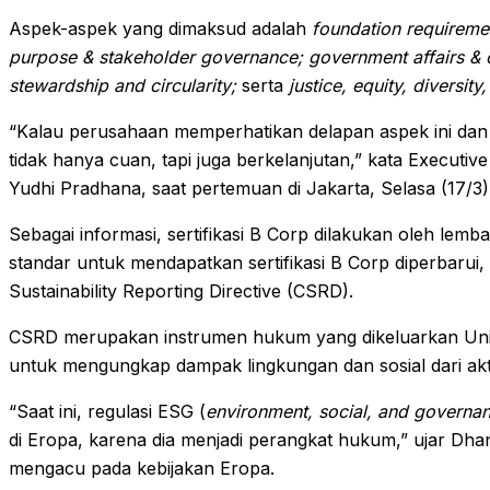
Aspek-aspek yang dimaksud adalah
foundation requiremen
purpose & stakeholder governance; government affairs & c
stewardship and circularity;
serta
justice, equity, diversity
“Kalau perusahaan memperhatikan delapan aspek ini da
tidak hanya cuan, tapi juga berkelanjutan,” kata Executiv
Yudhi Pradhana, saat pertemuan di Jakarta, Selasa (17/3)
Sebagai informasi, sertifikasi B Corp dilakukan oleh lemba
standar untuk mendapatkan sertifikasi B Corp diperbaru
Sustainability Reporting Directive (CSRD).
CSRD merupakan instrumen hukum yang dikeluarkan Uni 
untuk mengungkap dampak lingkungan dan sosial dari ak
“Saat ini, regulasi ESG (
environment, social, and governa
di Eropa, karena dia menjadi perangkat hukum,” ujar Dhan
mengacu pada kebijakan Eropa.