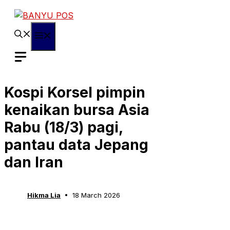
Skip
to
content
Menu
Kospi Korsel pimpin
kenaikan bursa Asia
Rabu (18/3) pagi,
pantau data Jepang
dan Iran
Hikma Lia
18 March 2026