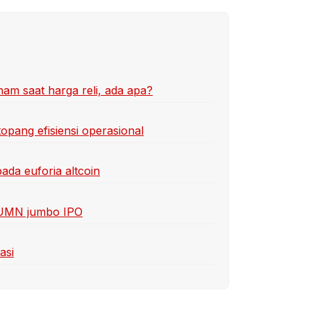
ham saat harga reli, ada apa?
topang efisiensi operasional
ada euforia altcoin
 BUMN jumbo IPO
asi