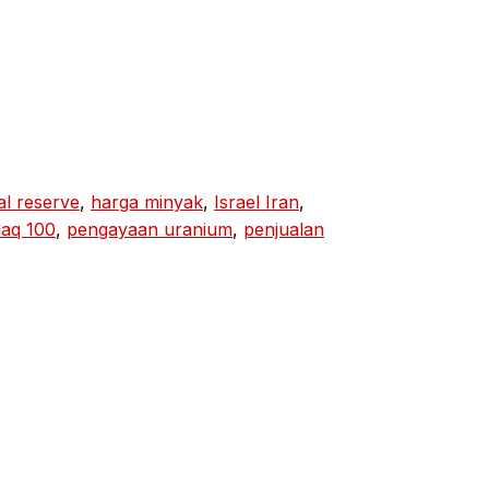
al reserve
, 
harga minyak
, 
Israel Iran
, 
aq 100
, 
pengayaan uranium
, 
penjualan