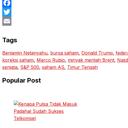
Facebook
Twitter
Email
Tags
Benjamin Netanyahu
, 
bursa saham
, 
Donald Trump
, 
feder
koreksi saham
, 
Marco Rubio
, 
minyak mentah Brent
, 
Nasd
senjata
, 
S&P 500
, 
saham AS
, 
Timur Tengah
Popular Post