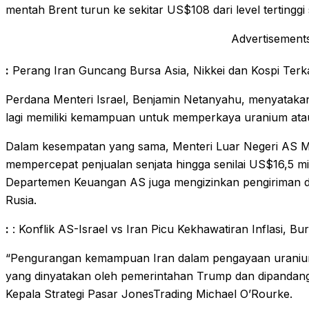
mentah Brent turun ke sekitar US$108 dari level tertingg
Advertisement
:
Perang Iran Guncang Bursa Asia, Nikkei dan Kospi Terka
Perdana Menteri Israel, Benjamin Netanyahu, menyatakan
lagi memiliki kemampuan untuk memperkaya uranium atau 
Dalam kesempatan yang sama, Menteri Luar Negeri AS
mempercepat penjualan senjata hingga senilai US$16,5 mi
Departemen Keuangan AS juga mengizinkan pengiriman d
Rusia.
:
: Konflik AS-Israel vs Iran Picu Kekhawatiran Inflasi, B
“Pengurangan kemampuan Iran dalam pengayaan uranium
yang dinyatakan oleh pemerintahan Trump dan dipandang s
Kepala Strategi Pasar JonesTrading Michael O’Rourke.