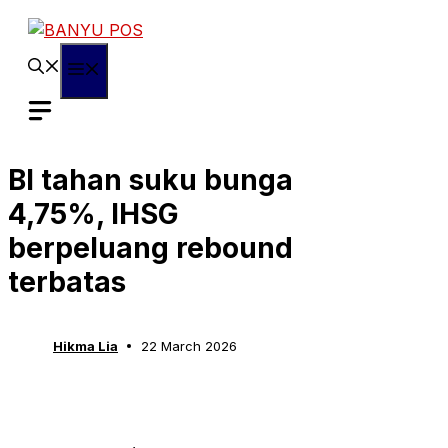
Skip
to
content
Menu
BI tahan suku bunga
4,75%, IHSG
berpeluang rebound
terbatas
Hikma Lia
22 March 2026