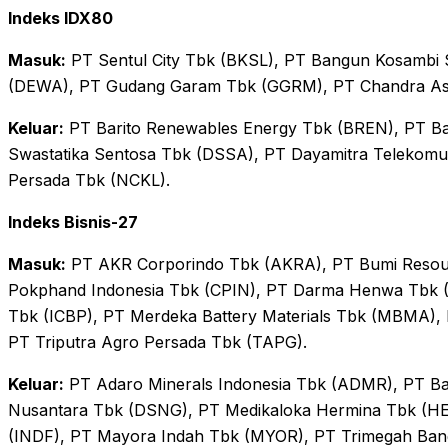
Indeks IDX80
Masuk:
PT Sentul City Tbk (BKSL), PT Bangun Kosamb
(DEWA), PT Gudang Garam Tbk (GGRM), PT Chandra Asri
Keluar:
PT Barito Renewables Energy Tbk (BREN), PT B
Swastatika Sentosa Tbk (DSSA), PT Dayamitra Telekomu
Persada Tbk (NCKL).
Indeks Bisnis-27
Masuk:
PT AKR Corporindo Tbk (AKRA), PT Bumi Resou
Pokphand Indonesia Tbk (CPIN), PT Darma Henwa Tbk
Tbk (ICBP), PT Merdeka Battery Materials Tbk (MBMA)
PT Triputra Agro Persada Tbk (TAPG).
Keluar:
PT Adaro Minerals Indonesia Tbk (ADMR), PT Bar
Nusantara Tbk (DSNG), PT Medikaloka Hermina Tbk (H
(INDF), PT Mayora Indah Tbk (MYOR), PT Trimegah Ban