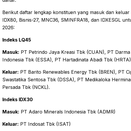
daftar.
Berikut daftar lengkap konstituen yang masuk dan kelua
IDX80, Bisnis-27, MNC36, SMINFRA18, dan IDXESGL untuk 
2026:
Indeks LQ45
Masuk:
PT Petrindo Jaya Kreasi Tbk (CUAN), PT Darma
Indonesia Tbk (ESSA), PT Hartadinata Abadi Tbk (HRTA), P
Keluar:
PT Barito Renewables Energy Tbk (BREN), PT Ci
Swastatika Sentosa Tbk (DSSA), PT Medikaloka Hermin
Persada Tbk (NCKL).
Indeks IDX30
Masuk:
PT Adaro Minerals Indonesia Tbk (ADMR)
Keluar:
PT Indosat Tbk (ISAT)