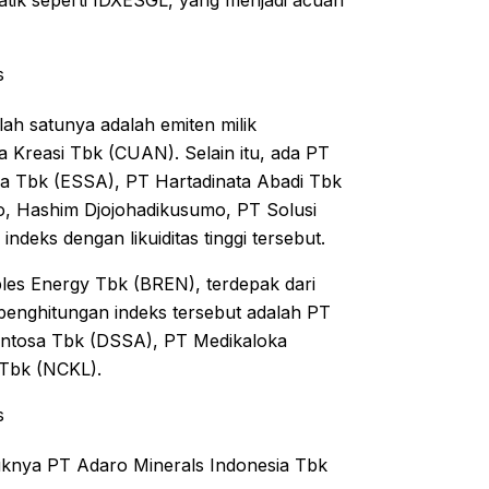
tik seperti IDXESGL, yang menjadi acuan
s
h satunya adalah emiten milik
 Kreasi Tbk (CUAN). Selain itu, ada PT
 Tbk (ESSA), PT Hartadinata Abadi Tbk
to, Hashim Djojohadikusumo, PT Solusi
indeks dengan likuiditas tinggi tersebut.
les Energy Tbk (BREN), terdepak dari
 penghitungan indeks tersebut adalah PT
entosa Tbk (DSSA), PT Medikaloka
Tbk (NCKL).
s
uknya PT Adaro Minerals Indonesia Tbk