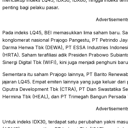
mencakup indeks LQ45, IDX30, IDX80, hingga indeks tema
penting bagi pelaku pasar.
Advertisement
Pada indeks LQ45, BEI memasukkan lima saham baru. Sala
konglomerat nasional Prajogo Pangestu, PT Petrindo Jaya
Darma Henwa Tbk (DEWA), PT ESSA Industries Indonesia
(HRTA). Saham terafiliasi adik Presiden Prabowo Subian
Sinergi Digital Tbk (WIFI), kini juga menjadi penghuni baru 
Sementara itu saham Prajogo lainnya, PT Barito Renewab
jajaran LQ45. Empat emiten lainnya yang juga keluar dari
Ciputra Development Tbk (CTRA), PT Dian Swastatika S
Hermina Tbk (HEAL), dan PT Trimegah Bangun Persada 
Advertisement
Untuk indeks IDX30, terdapat satu perubahan yakni mas