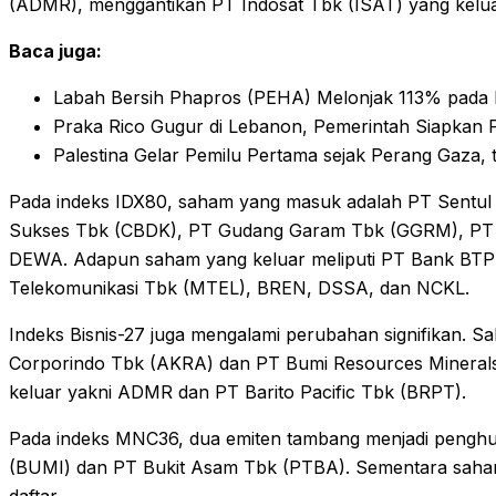
(ADMR), menggantikan PT Indosat Tbk (ISAT) yang kelua
Baca juga:
Labah Bersih Phapros (PEHA) Melonjak 113% pada K
Praka Rico Gugur di Lebanon, Pemerintah Siapkan
Palestina Gelar Pemilu Pertama sejak Perang Gaza,
Pada indeks IDX80, saham yang masuk adalah PT Sentul
Sukses Tbk (CBDK), PT Gudang Garam Tbk (GGRM), PT Ch
DEWA. Adapun saham yang keluar meliputi PT Bank BTP
Telekomunikasi Tbk (MTEL), BREN, DSSA, dan NCKL.
Indeks Bisnis-27 juga mengalami perubahan signifikan. 
Corporindo Tbk (AKRA) dan PT Bumi Resources Mineral
keluar yakni ADMR dan PT Barito Pacific Tbk (BRPT).
Pada indeks MNC36, dua emiten tambang menjadi penghu
(BUMI) dan PT Bukit Asam Tbk (PTBA). Sementara saha