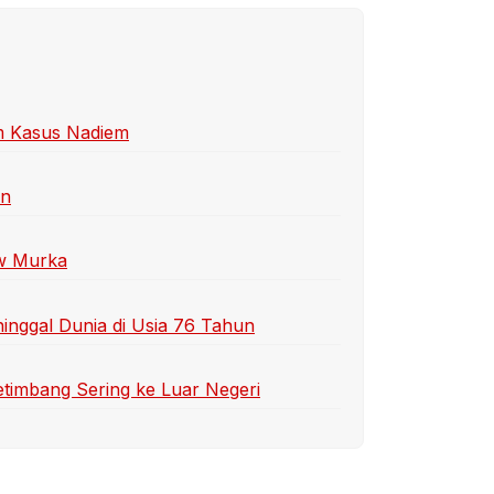
am Kasus Nadiem
on
ow Murka
nggal Dunia di Usia 76 Tahun
etimbang Sering ke Luar Negeri