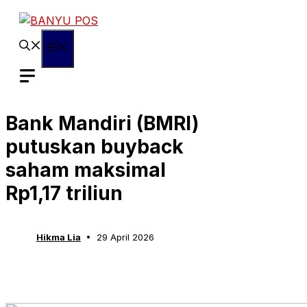
Skip
to
content
Menu
Bank Mandiri (BMRI)
putuskan buyback
saham maksimal
Rp1,17 triliun
Hikma Lia
29 April 2026