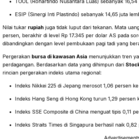
TOOL (Rohartindo Nusantara Luas) sebanyak 16,54 
ESIP (Sinergi Inti Plastindo) sebanyak 14,65 juta lem
Nilai tukar
rupiah
juga tidak luput dari tekanan. Mata uan
persen, berakhir di level Rp 17.345 per dolar AS pada sore
dibandingkan dengan level pembukaan pagi tadi yang bera
Pergerakan
bursa di kawasan Asia
menunjukkan tren ya
perdagangan. Berdasarkan data yang dihimpun dari
Stock
rincian pergerakan indeks utama regional:
Indeks Nikkei 225 di Jepang merosot 1,06 persen ke
Indeks Hang Seng di Hong Kong turun 1,29 persen k
Indeks SSE Composite di China menguat tipis 0,11 p
Indeks Straits Times di Singapura berhasil naik 0,82
Advertisement