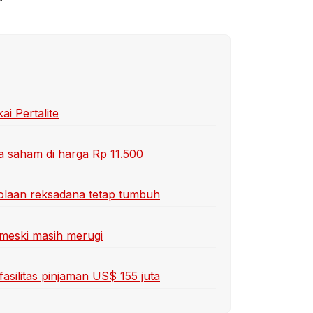
ai Pertalite
uta saham di harga Rp 11.500
lolaan reksadana tetap tumbuh
meski masih merugi
silitas pinjaman US$ 155 juta