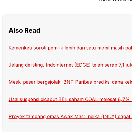
Also Read
Kemenkeu soroti pemilik lebih dari satu mobil masih pak
Jelang delisting, Indointernet (EDGE) telah serap 7,1 j
Meski pasar bergejolak, BNP Paribas prediksi dana ke
Usai suspensi dicabut BEI, saham COAL melesat 8,7% 
Proyek tambang emas Awak Mas: Indika (INDY) dapat fa