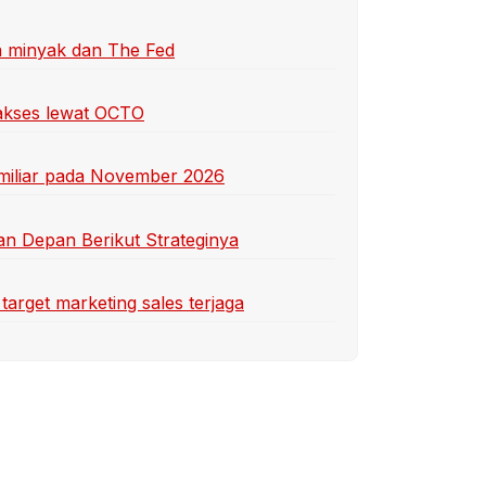
ga minyak dan The Fed
iakses lewat OCTO
3 miliar pada November 2026
an Depan Berikut Strateginya
arget marketing sales terjaga