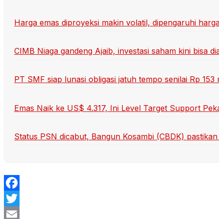
Harga emas diproyeksi makin volatil, dipengaruhi har
CIMB Niaga gandeng Ajaib, investasi saham kini bisa d
PT SMF siap lunasi obligasi jatuh tempo senilai Rp 15
Emas Naik ke US$ 4.317, Ini Level Target Support Pek
Status PSN dicabut, Bangun Kosambi (CBDK) pastikan t
Facebook
Twitter