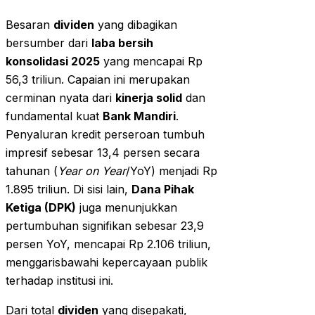
Besaran
dividen
yang dibagikan
bersumber dari
laba bersih
konsolidasi 2025
yang mencapai Rp
56,3 triliun. Capaian ini merupakan
cerminan nyata dari
kinerja solid
dan
fundamental kuat
Bank Mandiri
.
Penyaluran kredit perseroan tumbuh
impresif sebesar 13,4 persen secara
tahunan (
Year on Year
/YoY) menjadi Rp
1.895 triliun. Di sisi lain,
Dana Pihak
Ketiga (DPK)
juga menunjukkan
pertumbuhan signifikan sebesar 23,9
persen YoY, mencapai Rp 2.106 triliun,
menggarisbawahi kepercayaan publik
terhadap institusi ini.
Dari total
dividen
yang disepakati,