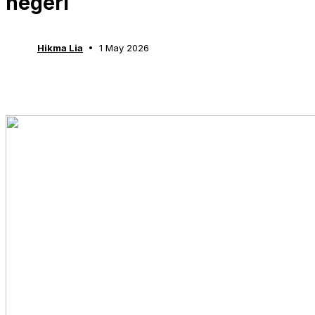
negeri
Hikma Lia
1 May 2026