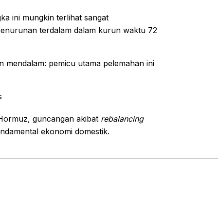
a ini mungkin terlihat sangat
penurunan terdalam dalam kurun waktu 72
dan mendalam: pemicu utama pelemahan ini
s
t Hormuz, guncangan akibat
rebalancing
undamental ekonomi domestik.