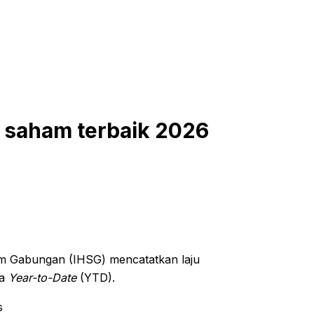
k saham terbaik 2026
am Gabungan (IHSG) mencatatkan laju
ra
Year-to-Date
(YTD).
s