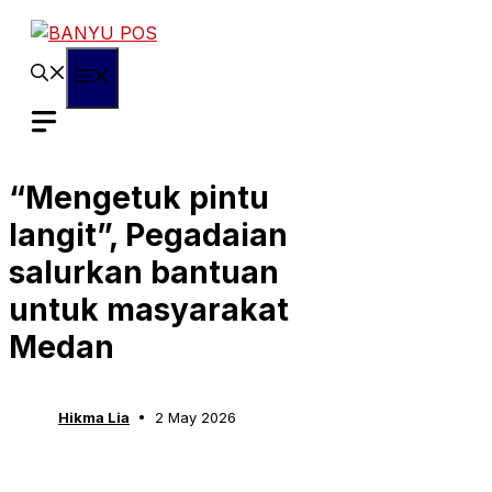
Skip
to
content
Menu
“Mengetuk pintu
langit”, Pegadaian
salurkan bantuan
untuk masyarakat
Medan
Hikma Lia
2 May 2026