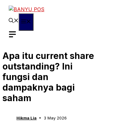
Skip
to
content
Menu
Apa itu current share
outstanding? Ini
fungsi dan
dampaknya bagi
saham
Hikma Lia
3 May 2026