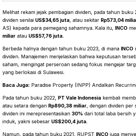
Melihat rekam jejak pembagian dividen, pada tahun buku
dividen senilai
US$34,65 juta
, atau sekitar
Rp573,04 milia
AS) kepada para pemegang sahamnya. Kala itu,
INCO
men
miliar
atau
US$57,76 juta
.
Berbeda halnya dengan tahun buku 2023, di mana
INCO
m
dividen. Manajemen menjelaskan bahwa keputusan terseb
saham, mengingat perseroan sedang fokus mengejar target
yang berlokasi di Sulawesi.
Baca Juga:
Paradise Property (INPP) Andalkan Recurr
Pada tahun buku 2022,
PT Vale Indonesia
kembali memba
atau setara dengan
Rp890,38 miliar
, dengan dividen pe
dividen ini merepresentasikan
30%
dari total laba bersih 
induk, yakni sebesar
US$200,4 juta
.
Namun, pada tahun buku 2021, RUPST
INCO
juga menye