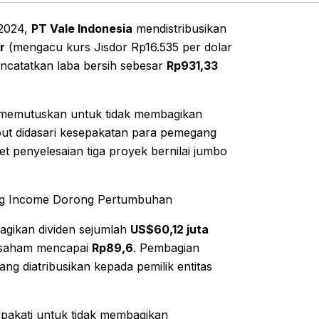
 2024,
PT Vale Indonesia
mendistribusikan
r
(mengacu kurs Jisdor Rp16.535 per dolar
catatkan laba bersih sebesar
Rp931,33
emutuskan untuk tidak membagikan
ut didasari kesepakatan para pemegang
 penyelesaian tiga proyek bernilai jumbo
ing Income Dorong Pertumbuhan
gikan dividen sejumlah
US$60,12 juta
r saham mencapai
Rp89,6
. Pembagian
yang diatribusikan kepada pemilik entitas
pakati untuk tidak membagikan