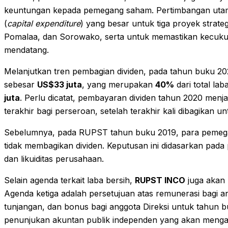
keuntungan kepada pemegang saham. Pertimbangan utam
(
capital expenditure
) yang besar untuk tiga proyek strate
Pomalaa, dan Sorowako, serta untuk memastikan kecuku
mendatang.
Melanjutkan tren pembagian dividen, pada tahun buku 2
sebesar
US$33 juta
, yang merupakan
40%
dari total lab
juta
. Perlu dicatat, pembayaran dividen tahun 2020 men
terakhir bagi perseroan, setelah terakhir kali dibagikan u
Sebelumnya, pada RUPST tahun buku 2019, para pemeg
tidak membagikan dividen. Keputusan ini didasarkan pada
dan likuiditas perusahaan.
Selain agenda terkait laba bersih,
RUPST INCO
juga akan 
Agenda ketiga adalah persetujuan atas remunerasi bagi an
tunjangan, dan bonus bagi anggota Direksi untuk tahun
penunjukan akuntan publik independen yang akan menga