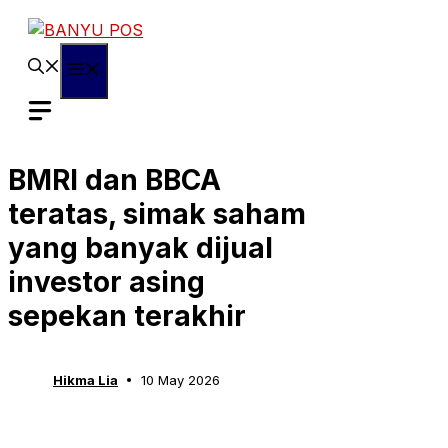
Skip
to
content
Menu
BMRI dan BBCA
teratas, simak saham
yang banyak dijual
investor asing
sepekan terakhir
Hikma Lia
10 May 2026