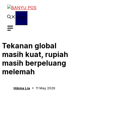
Skip
to
content
Menu
Tekanan global
masih kuat, rupiah
masih berpeluang
melemah
Hikma Lia
11 May 2026