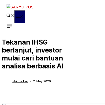
Skip
to
content
Menu
Tekanan IHSG
berlanjut, investor
mulai cari bantuan
analisa berbasis AI
Hikma Lia
11 May 2026