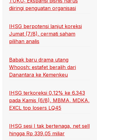
TUKU: Ekspansi bisnis harus
diiringi penguatan organisasi
IHSG berpotensi lanjut koreksi
Jumat (7/8), cermati saham
pilihan analis
Babak baru drama utang
Whoosh: estafet beralih dari
Danantara ke Kemenkeu
IHSG terkoreksi 0,12% ke 6.343
pada Kamis (6/8), MBMA, MDKA,
EXCL top losers LQ45
IHSG sesi I tak bertenaga, net sell
hingga Rp 339,05 miliar