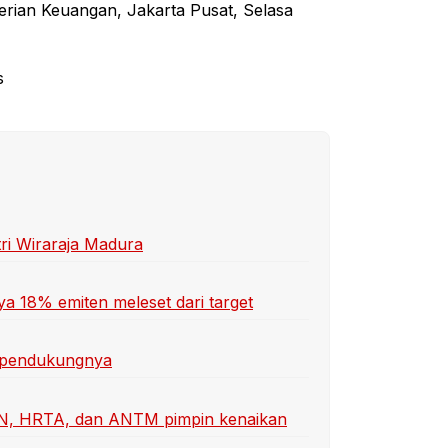
erian Keuangan, Jakarta Pusat, Selasa
s
ri Wiraraja Madura
ya 18% emiten meleset dari target
or pendukungnya
UAN, HRTA, dan ANTM pimpin kenaikan