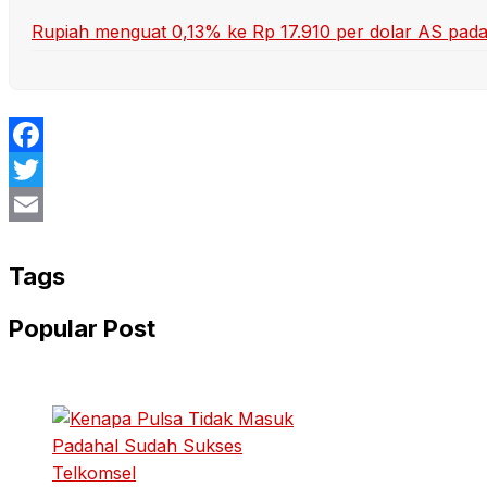
Rupiah menguat 0,13% ke Rp 17.910 per dolar AS pada
Facebook
Twitter
Email
Tags
Popular Post