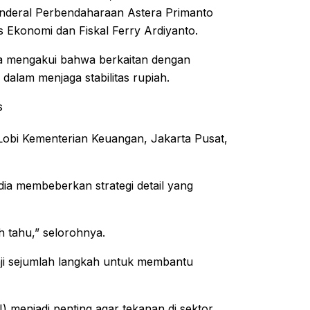
enderal Perbendaharaan Astera Primanto
as Ekonomi dan Fiskal Ferry Ardiyanto.
a mengakui bahwa berkaitan dengan
lam menjaga stabilitas rupiah.
s
di Lobi Kementerian Keuangan, Jakarta Pusat,
ia membeberkan strategi detail yang
h tahu,” selorohnya.
aji sejumlah langkah untuk membantu
) menjadi penting agar tekanan di sektor