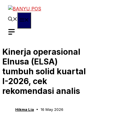
Skip
to
content
Menu
Kinerja operasional
Elnusa (ELSA)
tumbuh solid kuartal
I-2026, cek
rekomendasi analis
Hikma Lia
16 May 2026