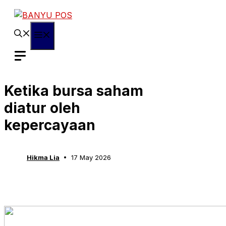
Skip
to
content
Menu
Ketika bursa saham
diatur oleh
kepercayaan
Hikma Lia
17 May 2026