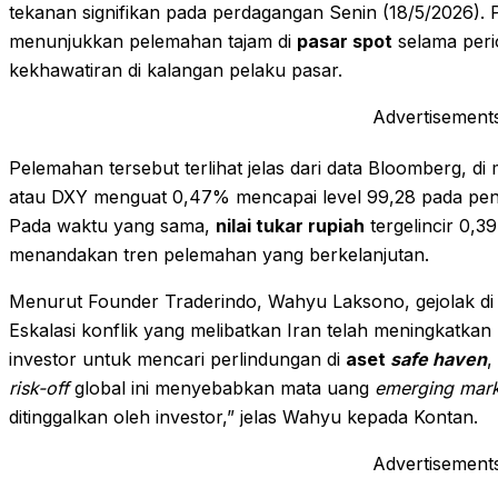
tekanan signifikan pada perdagangan Senin (18/5/2026). 
menunjukkan pelemahan tajam di
pasar spot
selama peri
kekhawatiran di kalangan pelaku pasar.
Advertisement
Pelemahan tersebut terlihat jelas dari data Bloomberg, d
atau DXY menguat 0,47% mencapai level 99,28 pada pen
Pada waktu yang sama,
nilai tukar rupiah
tergelincir 0,3
menandakan tren pelemahan yang berkelanjutan.
Menurut Founder Traderindo, Wahyu Laksono, gejolak di
Eskalasi konflik yang melibatkan Iran telah meningkatka
investor untuk mencari perlindungan di
aset
safe haven
,
risk-off
global ini menyebabkan mata uang
emerging mark
ditinggalkan oleh investor,” jelas Wahyu kepada Kontan.
Advertisement