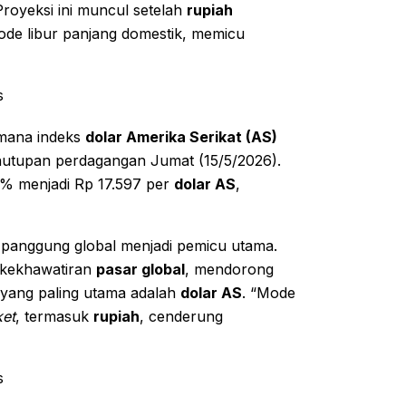
Proyeksi ini muncul setelah
rupiah
ode libur panjang domestik, memicu
s
i mana indeks
dolar Amerika Serikat (AS)
utupan perdagangan Jumat (15/5/2026).
9% menjadi Rp 17.597 per
dolar AS
,
 panggung global menjadi pemicu utama.
n kekhawatiran
pasar global
, mendorong
 yang paling utama adalah
dolar AS
. “Mode
et
, termasuk
rupiah
, cenderung
s