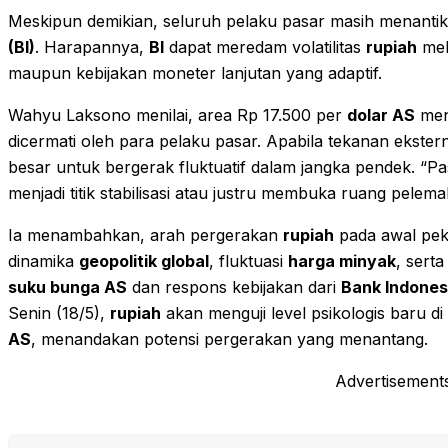
Meskipun demikian, seluruh pelaku pasar masih menantika
(BI)
. Harapannya,
BI
dapat meredam volatilitas
rupiah
mela
maupun kebijakan moneter lanjutan yang adaptif.
Wahyu Laksono menilai, area Rp 17.500 per
dolar AS
menj
dicermati oleh para pelaku pasar. Apabila tekanan ekste
besar untuk bergerak fluktuatif dalam jangka pendek. “P
menjadi titik stabilisasi atau justru membuka ruang pelem
Ia menambahkan, arah pergerakan
rupiah
pada awal peka
dinamika
geopolitik global
, fluktuasi
harga minyak
, sert
suku bunga AS
dan respons kebijakan dari
Bank Indones
Senin (18/5),
rupiah
akan menguji level psikologis baru di
AS
, menandakan potensi pergerakan yang menantang.
Advertisement