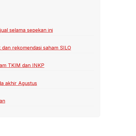
ijual selama sepekan ini
ek dan rekomendasi saham SILO
aham TKIM dan INKP
da akhir Agustus
tan