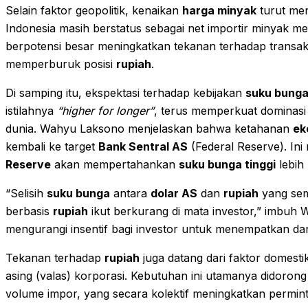
Selain faktor geopolitik, kenaikan
harga minyak
turut me
Indonesia masih berstatus sebagai net importir minyak me
berpotensi besar meningkatkan tekanan terhadap transaksi
memperburuk posisi
rupiah
.
Di samping itu, ekspektasi terhadap kebijakan
suku bunga
istilahnya
“higher for longer”
, terus memperkuat dominas
dunia. Wahyu Laksono menjelaskan bahwa ketahanan
ek
kembali ke target
Bank Sentral AS
(Federal Reserve). In
Reserve
akan mempertahankan
suku bunga tinggi
lebih 
“Selisih
suku bunga
antara
dolar AS
dan
rupiah
yang sem
berbasis
rupiah
ikut berkurang di mata investor,” imbuh 
mengurangi insentif bagi investor untuk menempatkan da
Tekanan terhadap
rupiah
juga datang dari faktor domesti
asing (valas) korporasi. Kebutuhan ini utamanya didoron
volume impor, yang secara kolektif meningkatkan permi