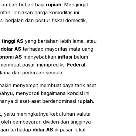
nambah beban bagi
rupiah
. Mengingat
ntah, lonjakan harga komoditas ini
 berjalan dan postur fiskal domestik,
 tinggi AS
yang bertahan lebih lama, atau
i
dolar AS
terhadap mayoritas mata uang
onomi AS
menyebabkan
inflasi
belum
i membuat pasar memprediksi
Federal
lama dari perkiraan semula.
akin menyempit membuat daya tarik aset
Wahyu, menyoroti bagaimana kondisi ini
nanya di aset-aset berdenominasi
rupiah
.
k, yaitu meningkatnya kebutuhan valuta
g oleh pembayaran dividen dan tingginya
ntaan terhadap
dolar AS
di pasar lokal.