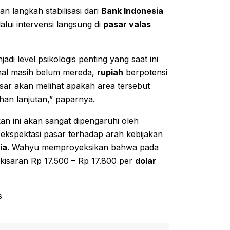
n langkah stabilisasi dari
Bank Indonesia
lui intervensi langsung di
pasar valas
adi level psikologis penting yang saat ini
rnal masih belum mereda,
rupiah
berpotensi
asar akan melihat apakah area tersebut
ahan lanjutan,” paparnya.
n ini akan sangat dipengaruhi oleh
a ekspektasi pasar terhadap arah kebijakan
ia
. Wahyu memproyeksikan bahwa pada
 kisaran Rp 17.500 – Rp 17.800 per
dolar
s