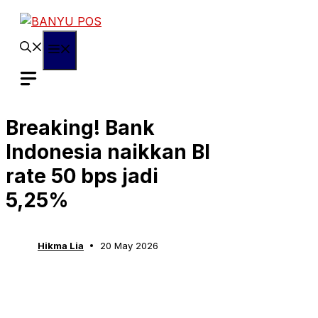
Skip
to
content
Menu
Breaking! Bank
Indonesia naikkan BI
rate 50 bps jadi
5,25%
Hikma Lia
20 May 2026