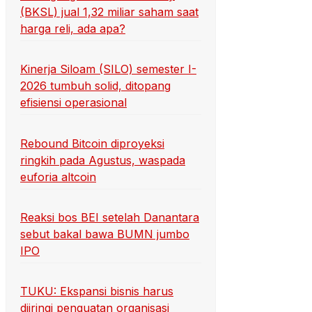
(BKSL) jual 1,32 miliar saham saat
harga reli, ada apa?
Kinerja Siloam (SILO) semester I-
2026 tumbuh solid, ditopang
efisiensi operasional
Rebound Bitcoin diproyeksi
ringkih pada Agustus, waspada
euforia altcoin
Reaksi bos BEI setelah Danantara
sebut bakal bawa BUMN jumbo
IPO
TUKU: Ekspansi bisnis harus
diiringi penguatan organisasi