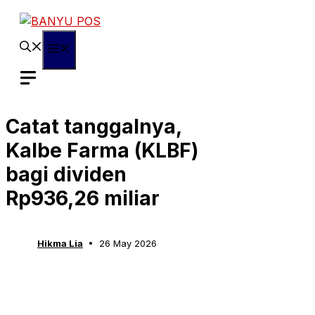
Skip
to
content
Menu
Catat tanggalnya,
Kalbe Farma (KLBF)
bagi dividen
Rp936,26 miliar
Hikma Lia
26 May 2026