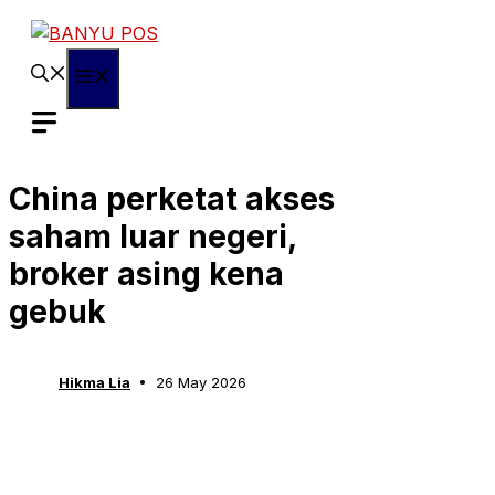
Skip
to
content
Menu
China perketat akses
saham luar negeri,
broker asing kena
gebuk
Hikma Lia
26 May 2026