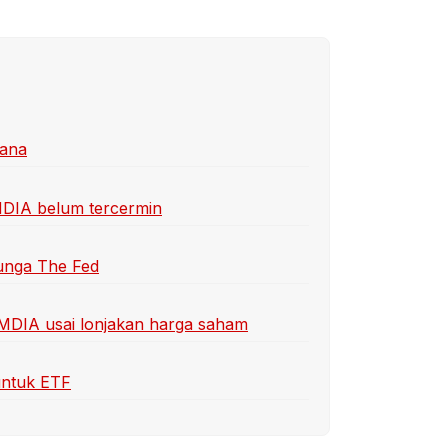
dana
 MDIA belum tercermin
bunga The Fed
MDIA usai lonjakan harga saham
untuk ETF