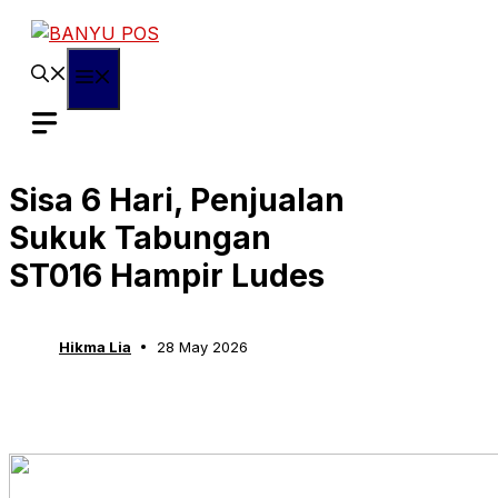
Skip
to
content
Menu
Sisa 6 Hari, Penjualan
Sukuk Tabungan
ST016 Hampir Ludes
Hikma Lia
28 May 2026