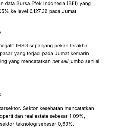
 data Bursa Efek Indonesia (BEI) yang
,05% ke level 6.127,38 pada Jumat
s
negatif IHSG sepanjang pekan terakhir,
asar yang terjadi pada Jumat kemarin
 asing yang mencatatkan
net sell
jumbo senilai
s
tarsektor. Sektor kesehatan mencatatkan
roperti dan real estate sebesar 1,09%,
ektor teknologi sebesar 0,63%.