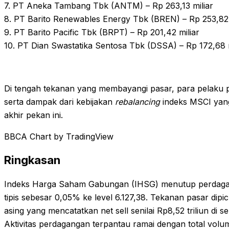
7. PT Aneka Tambang Tbk (ANTM) – Rp 263,13 miliar
8. PT Barito Renewables Energy Tbk (BREN) – Rp 253,82 
9. PT Barito Pacific Tbk (BRPT) – Rp 201,42 miliar
10. PT Dian Swastatika Sentosa Tbk (DSSA) – Rp 172,68 m
Di tengah tekanan yang membayangi pasar, para pelaku 
serta dampak dari kebijakan
rebalancing
indeks MSCI yang 
akhir pekan ini.
BBCA Chart by TradingView
Ringkasan
Indeks Harga Saham Gabungan (IHSG) menutup perdaga
tipis sebesar 0,05% ke level 6.127,38. Tekanan pasar dipic
asing yang mencatatkan net sell senilai Rp8,52 triliun di 
Aktivitas perdagangan terpantau ramai dengan total volume