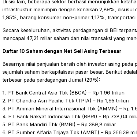
Di sisi lain, beberapa sektor berhasil menunjukkan keta
infrastruktur memimpin dengan kenaikan 2,89%, disusul 
1,95%, barang konsumer non-primer 1,17%, transportasi 
Secara keseluruhan, aktivitas perdagangan di BEI terpan
mencapai 47,21 miliar saham dan nilai transaksi yang men
Daftar 10 Saham dengan Net Sell Asing Terbesar
Besarnya nilai penjualan bersih oleh investor asing pada
sejumlah saham berkapitalisasi pasar besar. Berikut ada
terbesar pada perdagangan Jumat (29/5):
1. PT Bank Central Asia Tbk (BBCA) – Rp 1,96 triliun
2. PT Chandra Asri Pacific Tbk (TPIA) – Rp 1,95 triliun
3. PT Amman Mineral Internasional Tbk (AMMN) – Rp 1,61
4. PT Bank Rakyat Indonesia Tbk (BBRI) – Rp 738,04 mili
5. PT Bank Mandiri Tbk (BMRI) – Rp 389,8 miliar
6. PT Sumber Alfaria Trijaya Tbk (AMRT) – Rp 366,39 mil