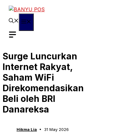
Skip
to
content
Menu
Surge Luncurkan
Internet Rakyat,
Saham WiFi
Direkomendasikan
Beli oleh BRI
Danareksa
Hikma Lia
31 May 2026