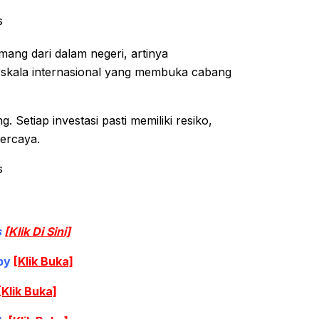
s
mang dari dalam negeri, artinya
rskala internasional yang membuka cabang
Setiap investasi pasti memiliki resiko,
percaya.
s
s
[Klik Di Sini]
py
[Klik Buka]
[Klik Buka]