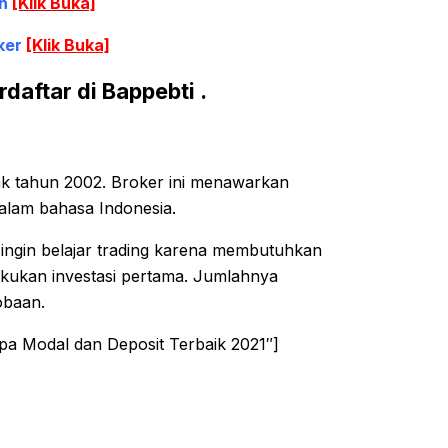
th
[Klik Buka]
ker
[Klik Buka]
daftar di Bappebti .
jak tahun 2002. Broker ini menawarkan
alam bahasa Indonesia.
 ingin belajar trading karena membutuhkan
lakukan investasi pertama. Jumlahnya
obaan.
pa Modal dan Deposit Terbaik 2021″]