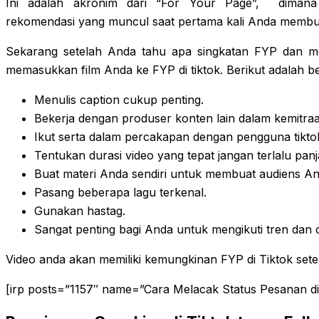
Ini adalah akronim dari “For Your Page”, diman
rekomendasi yang muncul saat pertama kali Anda membuk
Sekarang setelah Anda tahu apa singkatan FYP dan me
memasukkan film Anda ke FYP di tiktok. Berikut adalah b
Menulis caption cukup penting.
Bekerja dengan produser konten lain dalam kemitraa
Ikut serta dalam percakapan dengan pengguna tiktok
Tentukan durasi video yang tepat jangan terlalu panj
Buat materi Anda sendiri untuk membuat audiens Anda
Pasang beberapa lagu terkenal.
Gunakan hastag.
Sangat penting bagi Anda untuk mengikuti tren dan 
Video anda akan memiliki kemungkinan FYP di Tiktok sete
[irp posts=”1157″ name=”Cara Melacak Status Pesanan di