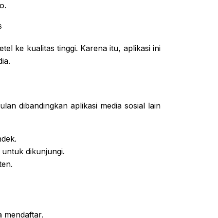
o.
s
 ke kualitas tinggi. Karena itu, aplikasi ini
ia.
an dibandingkan aplikasi media sosial lain
ndek.
 untuk dikunjungi.
ten.
a mendaftar.