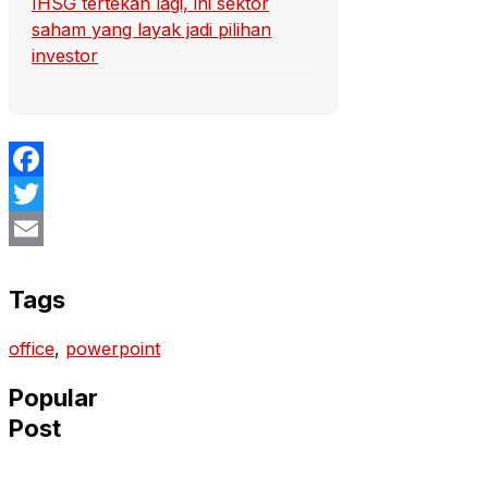
IHSG tertekan lagi, ini sektor
saham yang layak jadi pilihan
investor
Facebook
Twitter
Email
Tags
office
, 
powerpoint
Popular
Post