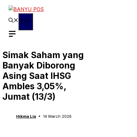
Skip
to
content
Menu
Simak Saham yang
Banyak Diborong
Asing Saat IHSG
Ambles 3,05%,
Jumat (13/3)
Hikma Lia
14 March 2026