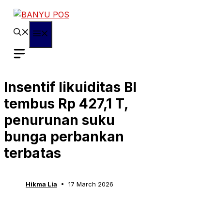
Skip
to
content
Menu
Insentif likuiditas BI
tembus Rp 427,1 T,
penurunan suku
bunga perbankan
terbatas
Hikma Lia
17 March 2026