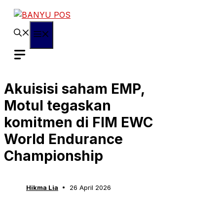
Skip
to
content
Menu
Akuisisi saham EMP,
Motul tegaskan
komitmen di FIM EWC
World Endurance
Championship
Hikma Lia
26 April 2026