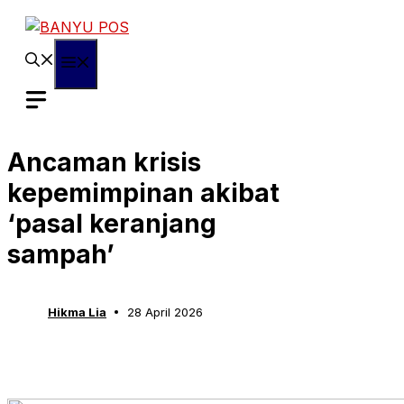
Skip
to
content
Menu
Ancaman krisis
kepemimpinan akibat
‘pasal keranjang
sampah’
Hikma Lia
28 April 2026