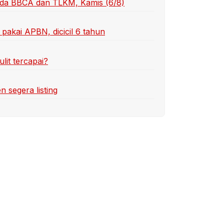
 ada BBCA dan TLKM, Kamis (6/8)
pakai APBN, dicicil 6 tahun
lit tercapai?
n segera listing