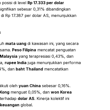
osisi di level
Rp 17.333 per dolar
signifikan sebesar 0,31% dibandingkan
 di Rp 17.387 per dolar AS, menunjukkan
s
ruh
mata uang
di kawasan ini, yang secara
 sama.
Peso Filipina
mencatat penguatan
 Malaysia
yang terapresiasi 0,43%, dan
ya,
rupee India
juga menunjukkan performa
4%, dan
baht Thailand
mencatatkan
ikuti oleh
yuan China
sebesar 0,16%.
 Kong
menguat 0,05%, dan
won Korea
 terhadap
dolar AS
. Kinerja kolektif ini
 keuangan
global.