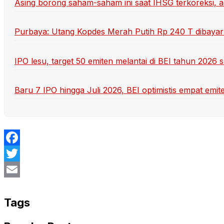
Asing borong saham-saham ini saat IHSG terkoreksi,
Purbaya: Utang Kopdes Merah Putih Rp 240 T dibayar 
IPO lesu, target 50 emiten melantai di BEI tahun 2026 su
Baru 7 IPO hingga Juli 2026, BEI optimistis empat emite
Facebook
Twitter
Email
Tags