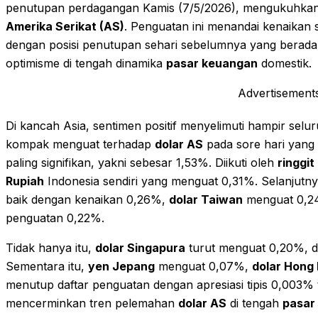
penutupan perdagangan Kamis (7/5/2026), mengukuhkan p
Amerika Serikat (AS)
. Penguatan ini menandai kenaikan 
dengan posisi penutupan sehari sebelumnya yang berada
optimisme di tengah dinamika
pasar keuangan
domestik.
Advertisement
Di kancah Asia, sentimen positif menyelimuti hampir selu
kompak menguat terhadap
dolar AS
pada sore hari yang
paling signifikan, yakni sebesar 1,53%. Diikuti oleh
ringgit
Rupiah
Indonesia sendiri yang menguat 0,31%. Selanjutn
baik dengan kenaikan 0,26%,
dolar Taiwan
menguat 0,2
penguatan 0,22%.
Tidak hanya itu,
dolar Singapura
turut menguat 0,20%, di
Sementara itu,
yen Jepang
menguat 0,07%,
dolar Hong
menutup daftar penguatan dengan apresiasi tipis 0,003%
mencerminkan tren pelemahan
dolar AS
di tengah
pasar