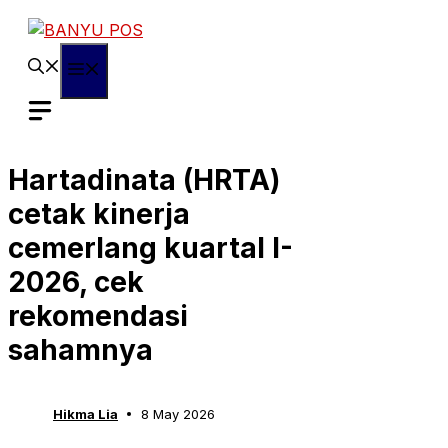
Skip
to
content
Menu
Hartadinata (HRTA)
cetak kinerja
cemerlang kuartal I-
2026, cek
rekomendasi
sahamnya
Hikma Lia
8 May 2026