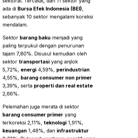
sektoral. Tercatat, dari 11 sektor yang
ada di
Bursa Efek Indonesia (BEI)
,
sebanyak 10 sektor mengalami koreksi
mendalam.
Sektor
barang baku
menjadi yang
paling terpukul dengan penurunan
tajam 7,80%. Disusul kemudian oleh
sektor
transportasi
yang anjlok
5,72%,
energi
4,59%,
perindustrian
4,55%,
barang consumer non primer
3,39%, serta
properti dan real estate
2,66%.
Pelemahan juga merata di sektor
barang consumer primer
yang
terkoreksi 2,11%,
teknologi
1,91%,
keuangan
1,48%, dan
infrastruktur