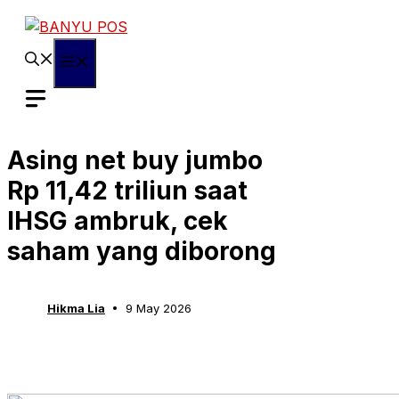
Skip
to
content
Menu
Asing net buy jumbo
Rp 11,42 triliun saat
IHSG ambruk, cek
saham yang diborong
Hikma Lia
9 May 2026