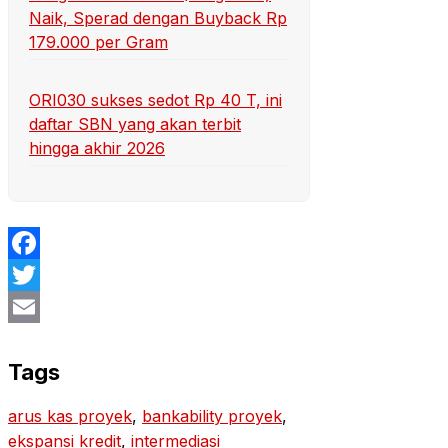
Naik, Sperad dengan Buyback Rp
179.000 per Gram
ORI030 sukses sedot Rp 40 T, ini
daftar SBN yang akan terbit
hingga akhir 2026
Facebook
Twitter
Email
Tags
arus kas proyek
, 
bankability proyek
, 
ekspansi kredit
, 
intermediasi