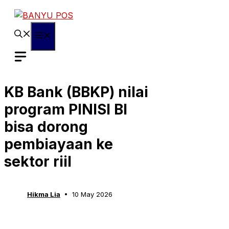
Skip
to
content
Menu
KB Bank (BBKP) nilai
program PINISI BI
bisa dorong
pembiayaan ke
sektor riil
Hikma Lia
10 May 2026