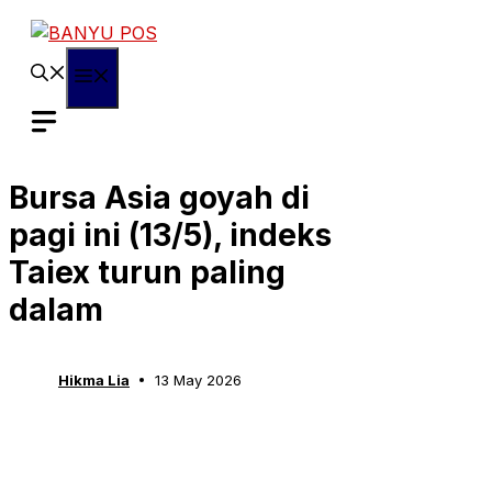
Skip
to
content
Menu
Bursa Asia goyah di
pagi ini (13/5), indeks
Taiex turun paling
dalam
Hikma Lia
13 May 2026