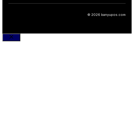
© 2026 banyupos.com
Close