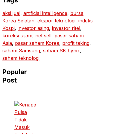
Tags
aksi jual
, 
artificial intelligence
, 
bursa
Korea Selatan
, 
ekspor teknologi
, 
indeks
Kospi
, 
investor asing
, 
investor ritel
, 
koreksi tajam
, 
net sell
, 
pasar saham
Asia
, 
pasar saham Korea
, 
profit taking
, 
saham Samsung
, 
saham SK hynix
, 
saham teknologi
Popular
Post