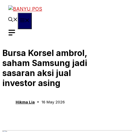
Skip
to
content
Menu
Bursa Korsel ambrol,
saham Samsung jadi
sasaran aksi jual
investor asing
Hikma Lia
16 May 2026