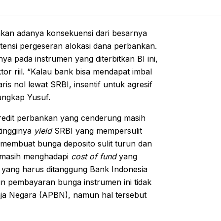
 akan adanya konsekuensi dari besarnya
otensi pergeseran alokasi dana perbankan.
 pada instrumen yang diterbitkan BI ini,
or riil. “Kalau bank bisa mendapat imbal
ris nol lewat SRBI, insentif untuk agresif
ungkap Yusuf.
redit perbankan yang cenderung masih
tingginya
yield
SRBI yang mempersulit
 membuat bunga deposito sulit turun dan
a masih menghadapi
cost of fund
yang
ga yang harus ditanggung Bank Indonesia
n pembayaran bunga instrumen ini tidak
ja Negara (APBN), namun hal tersebut