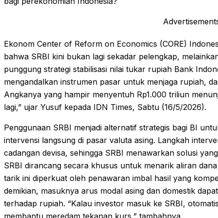
bagi perekonomian Indonesia?
Advertisement
Ekonom Center of Reform on Economics (CORE) Indonesi
bahwa SRBI kini bukan lagi sekadar pelengkap, melainkan
punggung strategi stabilisasi nilai tukar rupiah Bank Ind
mengandalkan instrumen pasar untuk menjaga rupiah, dan
Angkanya yang hampir menyentuh Rp1.000 triliun menunj
lagi,” ujar Yusuf kepada IDN Times, Sabtu (16/5/2026).
Penggunaan SRBI menjadi alternatif strategis bagi BI un
intervensi langsung di pasar valuta asing. Langkah inter
cadangan devisa, sehingga SRBI menawarkan solusi yang 
SRBI dirancang secara khusus untuk menarik aliran dana 
tarik ini diperkuat oleh penawaran imbal hasil yang kompet
demikian, masuknya arus modal asing dan domestik dapat
terhadap rupiah. “Kalau investor masuk ke SRBI, otomati
membantu meredam tekanan kurs,” tambahnya.