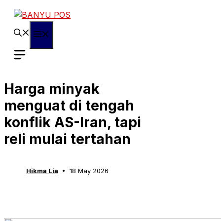
Skip
to
content
Menu
Harga minyak
menguat di tengah
konflik AS-Iran, tapi
reli mulai tertahan
Hikma Lia
18 May 2026