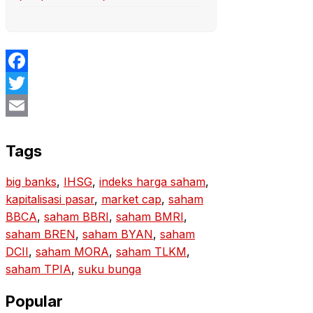
Facebook
Twitter
Email
Tags
big banks
, 
IHSG
, 
indeks harga saham
, 
kapitalisasi pasar
, 
market cap
, 
saham
BBCA
, 
saham BBRI
, 
saham BMRI
, 
saham BREN
, 
saham BYAN
, 
saham
DCII
, 
saham MORA
, 
saham TLKM
, 
saham TPIA
, 
suku bunga
Popular