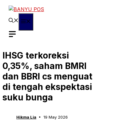
Skip
to
content
Menu
IHSG terkoreksi
0,35%, saham BMRI
dan BBRI cs menguat
di tengah ekspektasi
suku bunga
Hikma Lia
19 May 2026