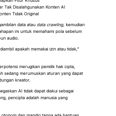
iapkan Fitur Khusus
ar Tak Disalahgunakan Konten AI
nten Tidak Original
ngambilan data atau
data crawling
, kemudian
Tahapan ini untuk memahami pola sebelum
un audio.
diambil apakah memakai izin atau tidak,”
rpotensi merugikan pemilik hak cipta,
ntah sedang merumuskan aturan yang dapat
dungan kreator.
askan AI tidak dapat diakui sebagai
ang, pencipta adalah manusia yang
 otonom dan mandiri tanpa ada bantuan