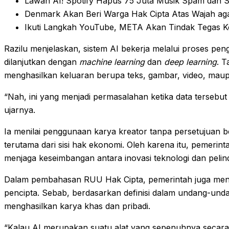
Lawan AI! Spotify Hapus 75 Juta Musik Spam dan S
Denmark Akan Beri Warga Hak Cipta Atas Wajah ag
Ikuti Langkah YouTube, META Akan Tindak Tegas Ko
Razilu menjelaskan, sistem AI bekerja melalui proses pe
dilanjutkan dengan
machine learning
dan
deep learning
. 
menghasilkan keluaran berupa teks, gambar, video, maup
“Nah, ini yang menjadi permasalahan ketika data tersebut 
ujarnya.
Ia menilai penggunaan karya kreator tanpa persetujuan be
terutama dari sisi hak ekonomi. Oleh karena itu, pemeri
menjaga keseimbangan antara inovasi teknologi dan pelin
Dalam pembahasan RUU Hak Cipta, pemerintah juga meneg
pencipta. Sebab, berdasarkan definisi dalam undang-und
menghasilkan karya khas dan pribadi.
“Kalau AI merupakan suatu alat yang sepenuhnya secara