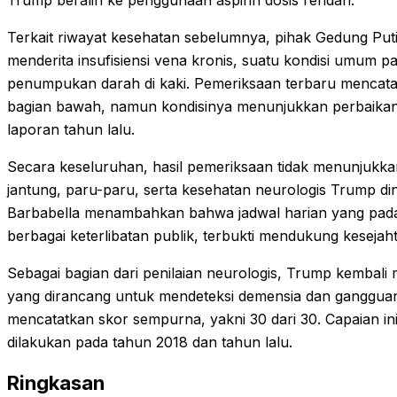
Trump beralih ke penggunaan aspirin dosis rendah.
Terkait riwayat kesehatan sebelumnya, pihak Gedung Pu
menderita insufisiensi vena kronis, suatu kondisi umum 
penumpukan darah di kaki. Pemeriksaan terbaru mencata
bagian bawah, namun kondisinya menunjukkan perbaikan y
laporan tahun lalu.
Secara keseluruhan, hasil pemeriksaan tidak menunjukk
jantung, paru-paru, serta kesehatan neurologis Trump di
Barbabella menambahkan bahwa jadwal harian yang padat
berbagai keterlibatan publik, terbukti mendukung kesejaht
Sebagai bagian dari penilaian neurologis, Trump kembali m
yang dirancang untuk mendeteksi demensia dan gangguan k
mencatatkan skor sempurna, yakni 30 dari 30. Capaian ini
dilakukan pada tahun 2018 dan tahun lalu.
Ringkasan